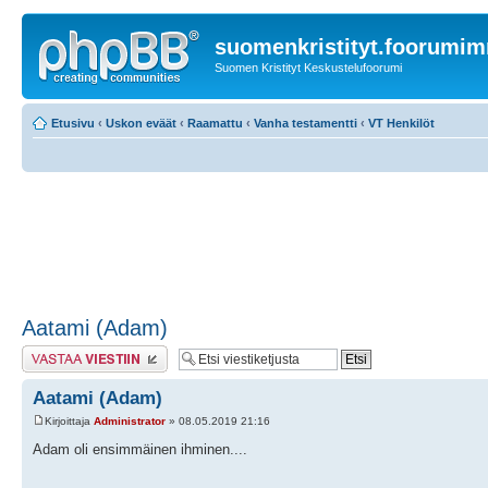
suomenkristityt.foorumi
Suomen Kristityt Keskustelufoorumi
Etusivu
‹
Uskon eväät
‹
Raamattu
‹
Vanha testamentti
‹
VT Henkilöt
Aatami (Adam)
Lähetä vastaus
Aatami (Adam)
Kirjoittaja
Administrator
» 08.05.2019 21:16
Adam oli ensimmäinen ihminen....