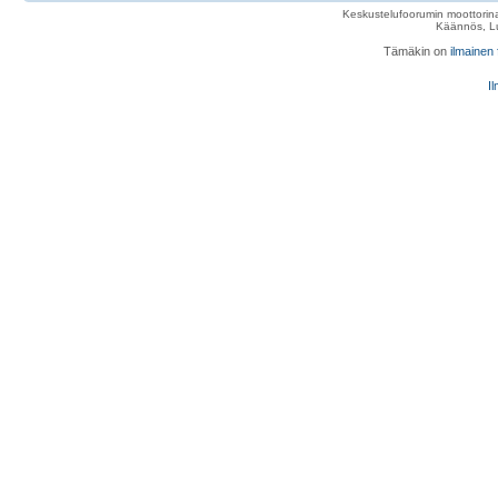
Keskustelufoorumin moottorina
Käännös, Lu
Tämäkin on
ilmainen
Il