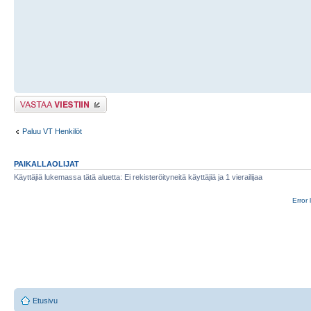
Lähetä vastaus
Paluu VT Henkilöt
PAIKALLAOLIJAT
Käyttäjiä lukemassa tätä aluetta: Ei rekisteröityneitä käyttäjiä ja 1 vierailijaa
Error 
Etusivu