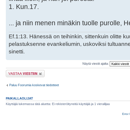
1. Kun.17.
... ja niin menen minäkin tuolle purolle,
Ef.1:13. Hänessä on teihinkin, sittenkuin olitte k
pelastuksenne evankeliumin, uskoviksi tultuan
sinetti.
Näytä viestit ajalta:
Lähetä vastaus
Paluu Foorumia koskevat tiedotteet
PAIKALLAOLIJAT
Käyttäjiä lukemassa tätä aluetta: Ei rekisteröityneitä käyttäjiä ja 1 vierailijaa
Error 