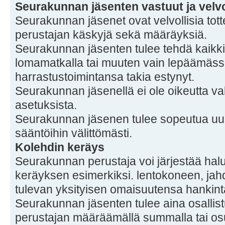
Seurakunnan jäsenten vastuut ja velvo
Seurakunnan jäsenet ovat velvollisia t
perustajan käskyjä sekä määräyksiä.
Seurakunnan jäsenten tulee tehdä kaikki
lomamatkalla tai muuten vain lepäämäss
harrastustoimintansa takia estynyt.
Seurakunnan jäsenellä ei ole oikeutta val
asetuksista.
Seurakunnan jäsenen tulee sopeutua uusi
sääntöihin välittömästi.
Kolehdin keräys
Seurakunnan perustaja voi järjestää hal
keräyksen esimerkiksi. lentokoneen, jah
tulevan yksityisen omaisuutensa hankint
Seurakunnan jäsenten tulee aina osallist
perustajan määräämällä summalla tai osu