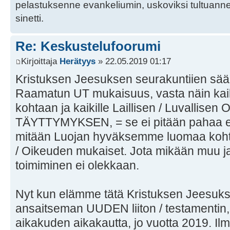
pelastuksenne evankeliumin, uskoviksi tultuan
sinetti.
Re: Keskustelufoorumi
Kirjoittaja
Herätyys
» 22.05.2019 01:17
Kristuksen Jeesuksen seurakuntiien säänn
Raamatun UT mukaisuus, vasta näin kaiki
kohtaan ja kaikille Laillisen / Luvallisen
TÄYTTYMYKSEN, = se ei pitään pahaa ei
mitään Luojan hyväksemme luomaa koht
/ Oikeuden mukaiset. Jota mikään muu ja
toimiminen ei olekkaan.
Nyt kun elämme tätä Kristuksen Jeesuks
ansaitseman UUDEN liiton / testamenti
aikakuden aikakautta, jo vuotta 2019. I