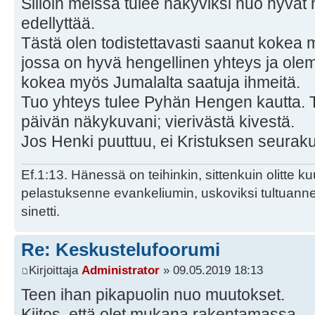
Silloin meissä tulee näkyviksi nuo hyvät 
edellyttää.
Tästä olen todistettavasti saanut kokea
jossa on hyvä hengellinen yhteys ja ole
kokea myös Jumalalta saatuja ihmeitä.
Tuo yhteys tulee Pyhän Hengen kautta. 
päivän näkykuvani; vierivästä kivestä.
Jos Henki puuttuu, ei Kristuksen seuraku
Ef.1:13. Hänessä on teihinkin, sittenkuin olitte k
pelastuksenne evankeliumin, uskoviksi tultuan
sinetti.
Re: Keskustelufoorumi
Kirjoittaja
Administrator
» 09.05.2019 18:13
Teen ihan pikapuolin nuo muutokset.
Kiitos, että olet mukana rakentamassa.