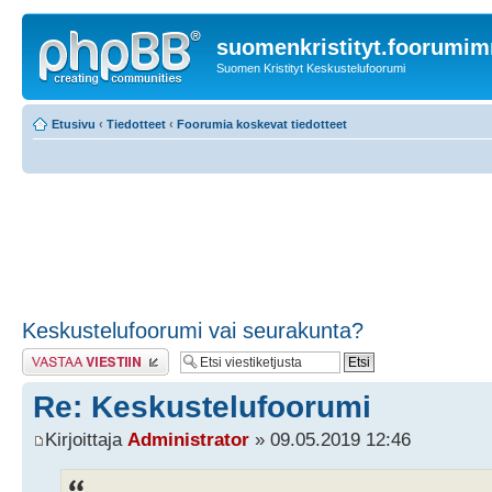
suomenkristityt.foorumi
Suomen Kristityt Keskustelufoorumi
Etusivu
‹
Tiedotteet
‹
Foorumia koskevat tiedotteet
Keskustelufoorumi vai seurakunta?
Lähetä vastaus
Re: Keskustelufoorumi
Kirjoittaja
Administrator
» 09.05.2019 12:46