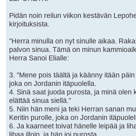
Pidän noin reilun viikon kestävän Lepohe
kirjoituksista.
''Herra minulla on nyt sinulle aikaa. Rak
palvon sinua. Tämä on minun kammioaika
Herra Sanoi Elialle:
3. "Mene pois täältä ja käänny itään päin 
joka on Jordanin itäpuolella.
4. Sinä saat juoda purosta, ja minä olen
elättää sinua siellä."
5. Niin hän meni ja teki Herran sanan mu
Keritin purolle, joka on Jordanin itäpuolel
6. Ja kaarneet toivat hänelle leipää ja li
lihaa illoin, ja hän joi purosta.