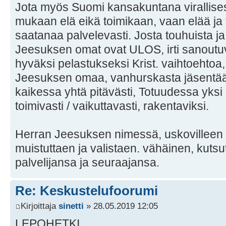
Jota myös Suomi kansakuntana virallises
mukaan elä eikä toimikaan, vaan elää 
saatanaa palvelevasti. Josta touhuista ja 
Jeesuksen omat ovat ULOS, irti sanoutuvik
hyväksi pelastukseksi Krist. vaihtoehtoa,
Jeesuksen omaa, vanhurskasta jäsentää
kaikessa yhtä pitävästi, Totuudessa yksi m
toimivasti / vaikuttavasti, rakentaviksi.
Herran Jeesuksen nimessä, uskovilleen /
muistuttaen ja valistaen. vähäinen, kutsut
palvelijansa ja seuraajansa.
Re: Keskustelufoorumi
Kirjoittaja
sinetti
» 28.05.2019 12:05
LEPOHETKI