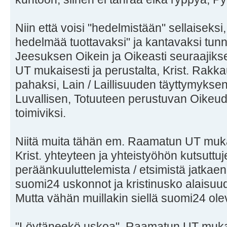
Niin että voisi "hedelmistään" sellaiseksi
hedelmää tuottavaksi" ja kantavaksi tunni
Jeesuksen Oikein ja Oikeasti seuraajiks
UT mukaisesti ja perustalta, Krist. Rakka
pahaksi, Lain / Laillisuuden täyttymykse
Luvallisen, Totuuteen perustuvan Oikeude
toimiviksi.
Niitä muita tähän em. Raamatun UT muk
Krist. yhteyteen ja yhteistyöhön kutsuttuj
peräänkuuluttelemista / etsimistä jatkaen
suomi24 uskonnot ja kristinusko alaisuudes
Mutta vähän muillakin siellä suomi24 olev
"Löytäneekö uskoa", Raamatun UT mukai