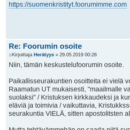
https://suomenkristityt.foorumimme.com
Re: Foorumin osoite
Kirjoittaja
Herätyys
» 29.05.2019 00:28
Niin, tämän keskustelufoorumin osoite.
Paikallisseurakuntien osoitteita ei vielä vo
Raamatun UT mukaisesti, "maailmalle va
suolaksi" / Kristuksen kirkkaudeksi ja kunn
eläviä ja toimivia / vaikuttavia, Kristuk
seurakuntia VIELÄ, sitten apostolitsten a
Mutta tehtävämmehän on saada niitä sy