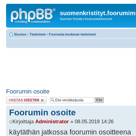
suomenkristityt.foorumi
Suomen Kristityt Keskustelufoorumi
Etusivu
‹
Tiedotteet
‹
Foorumia koskevat tiedotteet
Foorumin osoite
Lähetä vastaus
Foorumin osoite
Kirjoittaja
Administrator
» 08.05.2019 14:26
käytäthän jatkossa foorumin osoitteena