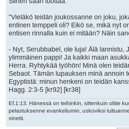
Siihen saan luottaa.
"Vieläkö teidän joukossanne on joku, jok
entinen temppeli oli? Eikö se, mikä nyt o
entisen rinnalla kuin ei mitään? Näin sa
- Nyt, Serubbabel, ole luja! Älä lannistu
ylimmäinen pappi! Ja kaikki maan asukka
Herra. Ryhtykää työhön! Minä olen teid
Sebaot. Tämän lupauksen minä annoin teill
Egyptistä: minun henkeni on teidän kans
Hagg. 2:3-5 [kr92] [kr38]
Ef.1:13. Hänessä on teihinkin, sittenkuin olitte k
pelastuksenne evankeliumin, uskoviksi tultuan
sinetti.