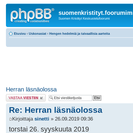
suomenkristityt.foorumi
Suomen Kristityt Keskustelufoorumi
Etusivu
‹
Uskonasiat
‹
Hengen hedelmiä ja taivaallisia aarteita
Herran läsnäolossa
Lähetä vastaus
Re: Herran läsnäolossa
Kirjoittaja
sinetti
» 26.09.2019 09:36
torstai 26. syyskuuta 2019