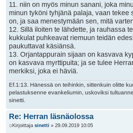
11. niin on myös minun sanani, joka minu
minun tyköni tyhjänä palaja, vaan tekee s
on, ja saa menestymään sen, mitä varten
12. Sillä iloiten te lähdette, ja rauhassa t
kukkulat puhkeavat riemuun teidän edess
paukuttavat käsiänsä.
13. Orjantappurain sijaan on kasvava ky
on kasvava myrttipuita; ja se tulee Herra
merkiksi, joka ei häviä.
Ef.1:13. Hänessä on teihinkin, sittenkuin olitte k
pelastuksenne evankeliumin, uskoviksi tultuan
sinetti.
Re: Herran läsnäolossa
Kirjoittaja
sinetti
» 29.09.2019 10:05