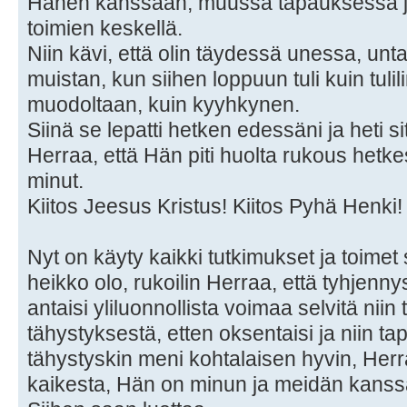
Hänen kanssaan, muussa tapauksessa jo
toimien keskellä.
Niin kävi, että olin täydessä unessa, unt
muistan, kun siihen loppuun tuli kuin tulil
muodoltaan, kuin kyyhkynen.
Siinä se lepatti hetken edessäni ja heti si
Herraa, että Hän piti huolta rukous hetk
minut.
Kiitos Jeesus Kristus! Kiitos Pyhä Henki!
Nyt on käyty kaikki tutkimukset ja toimet s
heikko olo, rukoilin Herraa, että tyhjenn
antaisi yliluonnollista voimaa selvitä nii
tähystyksestä, etten oksentaisi ja niin ta
tähystyskin meni kohtalaisen hyvin, Herr
kaikesta, Hän on minun ja meidän kan