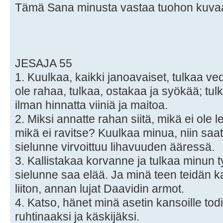
Tämä Sana minusta vastaa tuohon kuvaa
JESAJA 55
1. Kuulkaa, kaikki janoavaiset, tulkaa ved
ole rahaa, tulkaa, ostakaa ja syökää; tul
ilman hinnatta viiniä ja maitoa.
2. Miksi annatte rahan siitä, mikä ei ole l
mikä ei ravitse? Kuulkaa minua, niin saa
sielunne virvoittuu lihavuuden ääressä.
3. Kallistakaa korvanne ja tulkaa minun t
sielunne saa elää. Ja minä teen teidän 
liiton, annan lujat Daavidin armot.
4. Katso, hänet minä asetin kansoille tod
ruhtinaaksi ja käskijäksi.