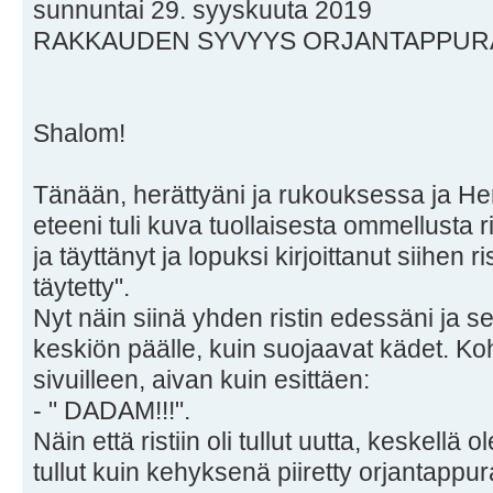
sunnuntai 29. syyskuuta 2019
RAKKAUDEN SYVYYS ORJANTAPPU
Shalom!
Tänään, herättyäni ja rukouksessa ja He
eteeni tuli kuva tuollaisesta ommellusta ri
ja täyttänyt ja lopuksi kirjoittanut siihen r
täytetty".
Nyt näin siinä yhden ristin edessäni ja s
keskiön päälle, kuin suojaavat kädet. Ko
sivuilleen, aivan kuin esittäen:
- " DADAM!!!".
Näin että ristiin oli tullut uutta, keskellä 
tullut kuin kehyksenä piiretty orjantappu