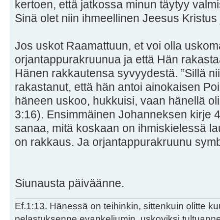
kertoen, että jatkossa minun täytyy valmi
Sinä olet niin ihmeellinen Jeesus Kristus
Jos uskot Raamattuun, et voi olla uskoma
orjantappurakruunua ja että Hän rakasta
Hänen rakkautensa syvyydestä. ”Sillä n
rakastanut, että hän antoi ainokaisen Poi
häneen uskoo, hukkuisi, vaan hänellä oli
3:16). Ensimmäinen Johanneksen kirje 4:
sanaa, mitä koskaan on ihmiskielessä la
on rakkaus. Ja orjantappurakruunu symb
Siunausta päiväänne.
Ef.1:13. Hänessä on teihinkin, sittenkuin olitte k
pelastuksenne evankeliumin, uskoviksi tultuan