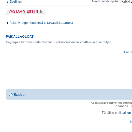
Näytä viestit ajalta:
Edellinen
Lähetä vastaus
Paluu Hengen hedelmiä ja taivaallisia aarteita
PAIKALLAOLIJAT
Käyttäjiä lukemassa tätä aluetta: Ei rekisteröityneitä käyttäjiä ja 1 vierailijaa
Error 
Etusivu
Keskustelufoorumin moottorina
Käännös, Lu
Tämäkin on
ilmainen
Il