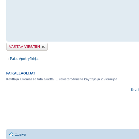
Lähetä vastaus
Paluu Apokryfikirjat
PAIKALLAOLIJAT
Käyttäjiä lukemassa tätä aluetta: Ei rekisteröityneitä käyttäjiä ja 2 vierailijaa
Error 
Etusivu