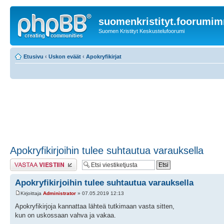
suomenkristityt.foorumi
Suomen Kristityt Keskustelufoorumi
Etusivu
‹
Uskon eväät
‹
Apokryfikirjat
Apokryfikirjoihin tulee suhtautua varauksella
Lähetä vastaus
Apokryfikirjoihin tulee suhtautua varauksella
Kirjoittaja
Administrator
» 07.05.2019 12:13
Apokryfikirjoja kannattaa lähteä tutkimaan vasta sitten,
kun on uskossaan vahva ja vakaa.