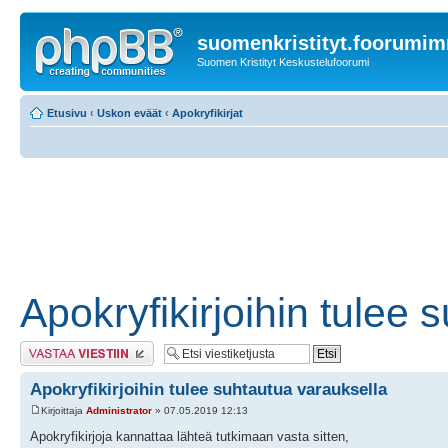
suomenkristityt.foorumi
Suomen Kristityt Keskustelufoorumi
Etusivu
‹
Uskon eväät
‹
Apokryfikirjat
Apokryfikirjoihin tulee 
Lähetä vastaus
Apokryfikirjoihin tulee suhtautua varauksella
Kirjoittaja
Administrator
» 07.05.2019 12:13
Apokryfikirjoja kannattaa lähteä tutkimaan vasta sitten,