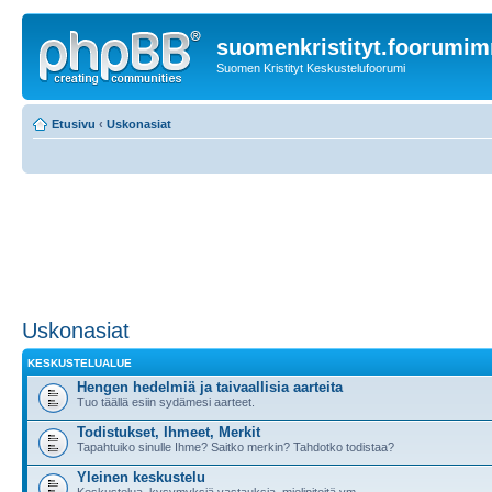
suomenkristityt.foorumi
Suomen Kristityt Keskustelufoorumi
Etusivu
‹
Uskonasiat
Uskonasiat
KESKUSTELUALUE
Hengen hedelmiä ja taivaallisia aarteita
Tuo täällä esiin sydämesi aarteet.
Todistukset, Ihmeet, Merkit
Tapahtuiko sinulle Ihme? Saitko merkin? Tahdotko todistaa?
Yleinen keskustelu
Keskustelua, kysymyksiä vastauksia, mielipiteitä ym.