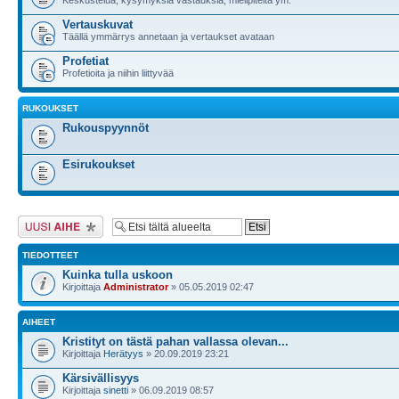
Vertauskuvat
Täällä ymmärrys annetaan ja vertaukset avataan
Profetiat
Profetioita ja niihin liittyvää
RUKOUKSET
Rukouspyynnöt
Esirukoukset
Lähetä uusi viesti
TIEDOTTEET
Kuinka tulla uskoon
Kirjoittaja
Administrator
» 05.05.2019 02:47
AIHEET
Kristityt on tästä pahan vallassa olevan...
Kirjoittaja
Herätyys
» 20.09.2019 23:21
Kärsivällisyys
Kirjoittaja
sinetti
» 06.09.2019 08:57