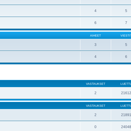
4
5
6
7
AIHEET
VIESTI
3
5
4
6
VASTAUKSET
LUETT
2
2161
VASTAUKSET
LUETT
2
2189
0
2404