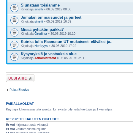
Siunataan toisiamme
Kirjoittaja
sinetti
» 06.09.2019 08:30
Jumalan ominaisuudet ja piirteet
Kirjoittaja
sinetti
» 05.09.2019 16:39
Missä pyhäkön paikka?
Kirjoittaja
Gredinta
» 30.08.2019 10:10
Kuinka tulla Raamatun UT mukaisesti eläväksi ja..
Kirjoittaja
Herätyys
» 30.06.2019 17:22
Kysymyksiä ja vastauksia alue
Kirjoittaja
Administrator
» 05.05.2019 03:11
Lähetä uusi viesti
Paluu Etusivu
PAIKALLAOLIJAT
Käyttäjiä lukemassa tätä aluetta: Ei rekisteröityneitä käyttäjiä ja 1 vierailijaa
KESKUSTELUALUEEN OIKEUDET
Et voi
kirjoittaa uusia viestejä
Et voi
vastata viestiketjuihin
Et voi
muokata omia viestejäsi