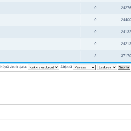
0
2427
0
2440
0
2413
0
2421
8
3717
Näytä viestit ajalta:
Järjestä