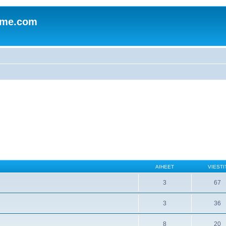
mme.com
AIHEET
VIESTI
3
67
3
36
8
20