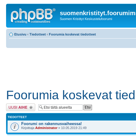
suomenkristityt.foorumi
Suomen Kristityt Keskustelufoorumi
Etusivu
‹
Tiedotteet
‹
Foorumia koskevat tiedotteet
Foorumia koskevat tied
Lähetä uusi viesti
TIEDOTTEET
Foorumi on rakennusvaiheessa!
Kirjoittaja
Administrator
» 10.05.2019 21:49