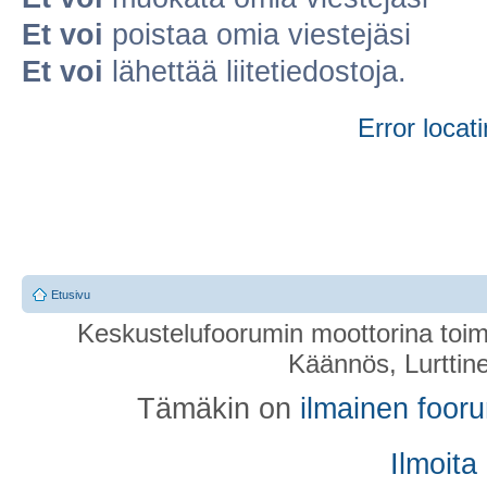
Et voi
poistaa omia viestejäsi
Et voi
lähettää liitetiedostoja.
Error locati
Etusivu
Keskustelufoorumin moottorina toim
Käännös, Lurttin
Tämäkin on
ilmainen foor
Ilmoita