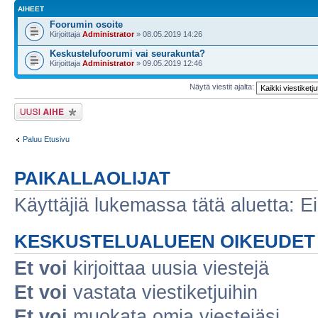
AIHEET
Foorumin osoite
Kirjoittaja
Administrator
» 08.05.2019 14:26
Keskustelufoorumi vai seurakunta?
Kirjoittaja
Administrator
» 09.05.2019 12:46
Näytä viestit ajalta:
Lähetä uusi viesti
Paluu Etusivu
PAIKALLAOLIJAT
Käyttäjiä lukemassa tätä aluetta: Ei r
KESKUSTELUALUEEN OIKEUDET
Et voi
kirjoittaa uusia viestejä
Et voi
vastata viestiketjuihin
Et voi
muokata omia viestejäsi