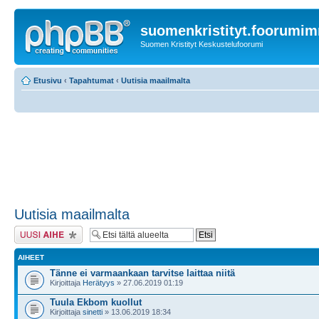
suomenkristityt.foorumi
Suomen Kristityt Keskustelufoorumi
Etusivu
‹
Tapahtumat
‹
Uutisia maailmalta
Uutisia maailmalta
Lähetä uusi viesti
AIHEET
Tänne ei varmaankaan tarvitse laittaa niitä
Kirjoittaja
Herätyys
» 27.06.2019 01:19
Tuula Ekbom kuollut
Kirjoittaja
sinetti
» 13.06.2019 18:34