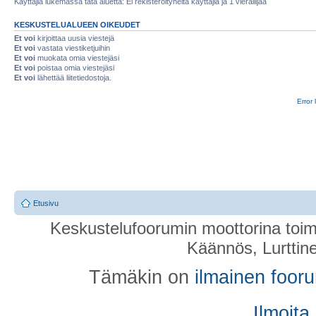
Käyttäjiä lukemassa tätä aluetta: Ei rekisteröityneitä käyttäjiä ja 1 vierailijaa
KESKUSTELUALUEEN OIKEUDET
Et voi
kirjoittaa uusia viestejä
Et voi
vastata viestiketjuihin
Et voi
muokata omia viestejäsi
Et voi
poistaa omia viestejäsi
Et voi
lähettää liitetiedostoja.
Error 
Etusivu
Keskustelufoorumin moottorina toim
Käännös, Lurttin
Tämäkin on
ilmainen foor
Ilmoita