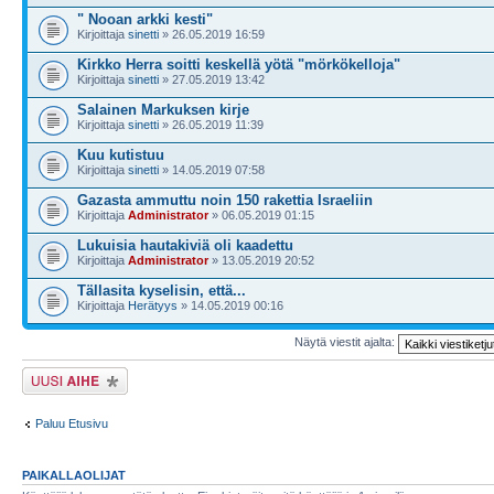
" Nooan arkki kesti"
Kirjoittaja
sinetti
» 26.05.2019 16:59
Kirkko Herra soitti keskellä yötä "mörkökelloja"
Kirjoittaja
sinetti
» 27.05.2019 13:42
Salainen Markuksen kirje
Kirjoittaja
sinetti
» 26.05.2019 11:39
Kuu kutistuu
Kirjoittaja
sinetti
» 14.05.2019 07:58
Gazasta ammuttu noin 150 rakettia Israeliin
Kirjoittaja
Administrator
» 06.05.2019 01:15
Lukuisia hautakiviä oli kaadettu
Kirjoittaja
Administrator
» 13.05.2019 20:52
Tällasita kyselisin, että...
Kirjoittaja
Herätyys
» 14.05.2019 00:16
Näytä viestit ajalta:
Lähetä uusi viesti
Paluu Etusivu
PAIKALLAOLIJAT