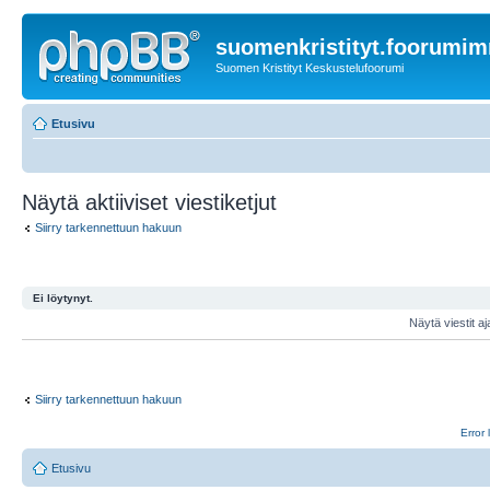
suomenkristityt.foorumi
Suomen Kristityt Keskustelufoorumi
Etusivu
Näytä aktiiviset viestiketjut
Siirry tarkennettuun hakuun
Ei löytynyt.
Näytä viestit aj
Siirry tarkennettuun hakuun
Error 
Etusivu