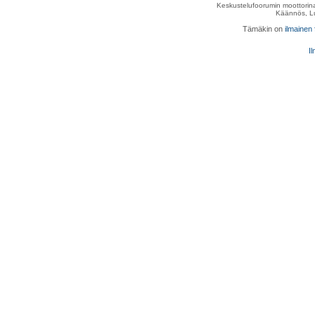
Keskustelufoorumin moottorina
Käännös, Lu
Tämäkin on
ilmainen
Il