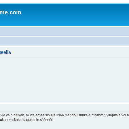
mme.com
ueella
vie vain hetken, mutta antaa sinulle lisää mahdollisuuksia. Sivuston ylläpitäjä voi my
 lukea keskustelufoorumin säännöt.