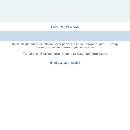
Switch to mobile style
Keskustelufoorumin moottorina toimii
phpBB
® Forum Software © phpBB Group
Käännös, Lurttinen,
www.phpbbsuomi.com
Tämäkin on
ilmainen foorumi
, jonka tarjoaa
munfoorumi.com
Ilmoita asiaton sisältö