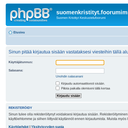
suomenkristityt.foorumi
Suomen Kristityt Keskustelufoorumi
Etusivu
Sinun pitää kirjautua sisään vastataksesi viesteihin tällä al
Käyttäjätunnus:
Salasana:
Unohdin salasanani
Kirjaudu automaattisesti sisään.
Piilota paikalla olemiseni tällä kertaa
REKISTERÖIDY
Sinun tulee olla rekisteröitynyt voidaksesi kirjautua sisään. Rekisteröityminen 
käyttöehtomme ja siihen liittyvät käytännöt ennen kirjautumista. Muista myös
Käyttöehdot
|
Yksityisyyden suoja