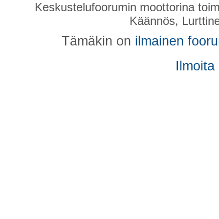
ja kehoitusten mukainen ja p
Keskustelufoorumin moottorina toim
Käännös, Lurttin
Tämäkin on
ilmainen foor
KAIKKI muut vaihtoehtdot vi
päin.Sinne HIRMUISEKSI maai
Ilmoita
saatanaa tomiokseen palvel
touhujen ja politiikan lopulli
täyttymykseen. Paljon pahem
sai sen, vain vedenpaisumuk
Se minkälainen ja kuinka hirv
oleva, siitä voi kukin lukea 