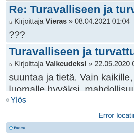
Re: Turavalliseen ja tur
Kirjoittaja
Vieras
» 08.04.2021 01:04
???
Turavalliseen ja turvatt
Kirjoittaja
Valkeudeksi
» 22.05.2020 
suuntaa ja tietä. Vain kaikil
luomalle hyväksi, mahdollisu
Ylös
Raamatun UT, Kristuksen Jee
Totuuteen perustuvien ja muka
Error locati
Luvalisen, = Laillisen Oikeu
Etusivu