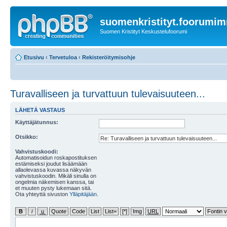
suomenkristityt.foorumi
Suomen Kristityt Keskustelufoorumi
Etusivu
‹
Tervetuloa
‹
Rekisteröitymisohje
Turavalliseen ja turvattuun tulevaisuuteen...
LÄHETÄ VASTAUS
Käyttäjätunnus:
Otsikko:
Vahvistuskoodi:
Automatisoidun roskapostituksen
estämiseksi joudut lisäämään
allaolevassa kuvassa näkyvän
vahvistuskoodin. Mikäli sinulla on
ongelmia näkemisen kanssa, tai
et muuten pysty lukemaan sitä.
Ota yhteyttä sivuston
Ylläpitäjään
.