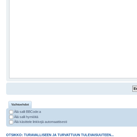
Vaihtoehdot
Älä salli BBCode:a
Älä salli hymiöitä
Älä käsittele linkkejä automaattisesti
OTSIKKO: TURAVALLISEEN JA TURVATTUUN TULEVAISUUTEEN...