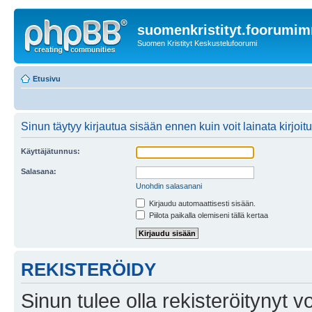
suomenkristityt.foorumi
Suomen Kristityt Keskustelufoorumi
Etusivu
Sinun täytyy kirjautua sisään ennen kuin voit lainata kirjoitu
Käyttäjätunnus:
Salasana:
Unohdin salasanani
Kirjaudu automaattisesti sisään.
Piilota paikalla olemiseni tällä kertaa
REKISTERÖIDY
Sinun tulee olla rekisteröitynyt v