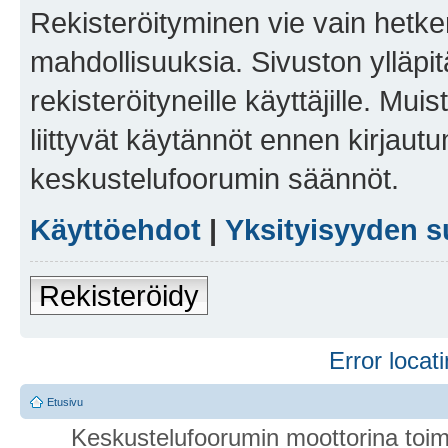
Rekisteröityminen vie vain hetken
mahdollisuuksia. Sivuston ylläpit
rekisteröityneille käyttäjille. Mu
liittyvät käytännöt ennen kirjau
keskustelufoorumin säännöt.
Käyttöehdot
|
Yksityisyyden s
Rekisteröidy
Error locati
Etusivu
Keskustelufoorumin moottorina toim