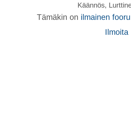
Käännös, Lurttin
Tämäkin on
ilmainen foor
Ilmoita