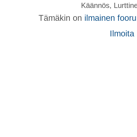
Käännös, Lurttin
Tämäkin on
ilmainen foor
Ilmoita