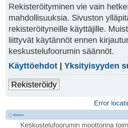
Rekisteröityminen vie vain hetken
mahdollisuuksia. Sivuston ylläpit
rekisteröityneille käyttäjille. Mu
liittyvät käytännöt ennen kirjau
keskustelufoorumin säännöt.
Käyttöehdot
|
Yksityisyyden s
Rekisteröidy
Error locati
Etusivu
Keskustelufoorumin moottorina toim