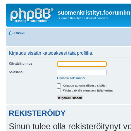
suomenkristityt.foorumi
Suomen Kristityt Keskustelufoorumi
Etusivu
Kirjaudu sisään katsoaksesi tätä profiilia.
Käyttäjätunnus:
Salasana:
Unohdin salasanani
Kirjaudu automaattisesti sisään.
Piilota paikalla olemiseni tällä kertaa
REKISTERÖIDY
Sinun tulee olla rekisteröitynyt v