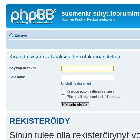
suomenkristityt.foorumi
Suomen Kristityt Keskustelufoorumi
Etusivu
Kirjaudu sisään katsoaksesi henkilökunnan tietoja.
Käyttäjätunnus:
Salasana:
Unohdin salasanani
Kirjaudu automaattisesti sisään.
Piilota paikalla olemiseni tällä kertaa
REKISTERÖIDY
Sinun tulee olla rekisteröitynyt v