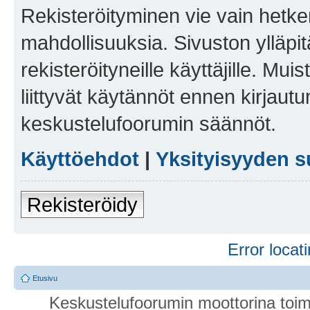
Rekisteröityminen vie vain hetken
mahdollisuuksia. Sivuston ylläpit
rekisteröityneille käyttäjille. Mu
liittyvät käytännöt ennen kirjau
keskustelufoorumin säännöt.
Käyttöehdot
|
Yksityisyyden s
Rekisteröidy
Error locati
Etusivu
Keskustelufoorumin moottorina toim