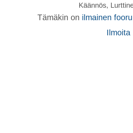
Käännös, Lurttin
Tämäkin on
ilmainen foor
Ilmoita