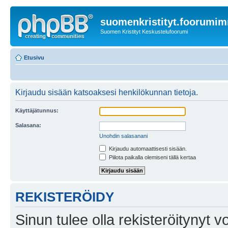
suomenkristityt.foorumi
Suomen Kristityt Keskustelufoorumi
Etusivu
Kirjaudu sisään katsoaksesi henkilökunnan tietoja.
Käyttäjätunnus:
Salasana:
Unohdin salasanani
Kirjaudu automaattisesti sisään.
Piilota paikalla olemiseni tällä kertaa
REKISTERÖIDY
Sinun tulee olla rekisteröitynyt v