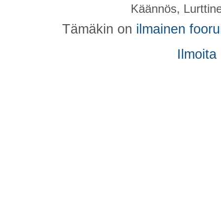
Käännös, Lurttin
Tämäkin on
ilmainen foor
Ilmoita