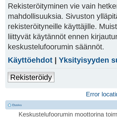
Rekisteröityminen vie vain hetken
mahdollisuuksia. Sivuston ylläpit
rekisteröityneille käyttäjille. Mu
liittyvät käytännöt ennen kirjau
keskustelufoorumin säännöt.
Käyttöehdot
|
Yksityisyyden s
Rekisteröidy
Error locati
Etusivu
Keskustelufoorumin moottorina toim