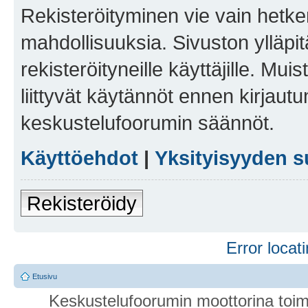
Rekisteröityminen vie vain hetken
mahdollisuuksia. Sivuston ylläpit
rekisteröityneille käyttäjille. Mu
liittyvät käytännöt ennen kirjau
keskustelufoorumin säännöt.
Käyttöehdot
|
Yksityisyyden s
Rekisteröidy
Error locati
Etusivu
Keskustelufoorumin moottorina toim