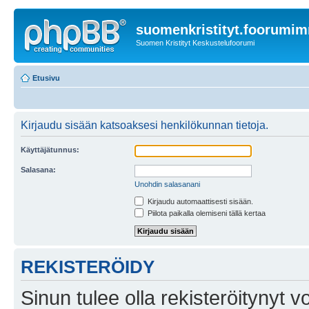
suomenkristityt.foorumi
Suomen Kristityt Keskustelufoorumi
Etusivu
Kirjaudu sisään katsoaksesi henkilökunnan tietoja.
Käyttäjätunnus:
Salasana:
Unohdin salasanani
Kirjaudu automaattisesti sisään.
Piilota paikalla olemiseni tällä kertaa
REKISTERÖIDY
Sinun tulee olla rekisteröitynyt v