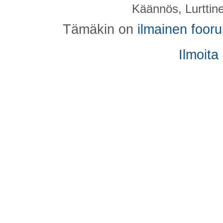
Käännös, Lurttin
Tämäkin on
ilmainen foor
Ilmoita