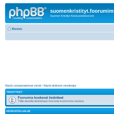
suomenkristityt.foorumi
Suomen Kristityt Keskustelufoorumi
Etusivu
Näytä vastaamattomat viestit
•
Näytä aktiiviset viestiketjut
TIEDOTTEET
Foorumia koskevat tiedotteet
Tällä alueella tiedotetaan foorumia koskevista asioista
KESKUSTELUALUE