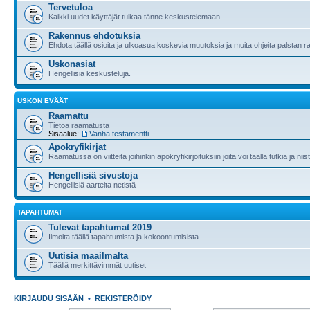
Tervetuloa
Kaikki uudet käyttäjät tulkaa tänne keskustelemaan
Rakennus ehdotuksia
Ehdota täällä osioita ja ulkoasua koskevia muutoksia ja muita ohjeita palstan 
Uskonasiat
Hengellisiä keskusteluja.
USKON EVÄÄT
Raamattu
Tietoa raamatusta
Sisäalue:
Vanha testamentti
Apokryfikirjat
Raamatussa on viitteitä joihinkin apokryfikirjoituksiin joita voi täällä tutkia ja nii
Hengellisiä sivustoja
Hengellisiä aarteita netistä
TAPAHTUMAT
Tulevat tapahtumat 2019
Ilmoita täällä tapahtumista ja kokoontumisista
Uutisia maailmalta
Täällä merkittävimmät uutiset
KIRJAUDU SISÄÄN
•
REKISTERÖIDY