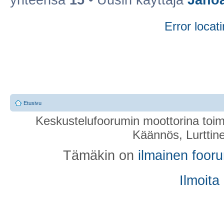
yhteensä
15
• Uusin käyttäjä
Jano
Error locati
Etusivu
Keskustelufoorumin moottorina toim
Käännös, Lurttin
Tämäkin on
ilmainen foor
Ilmoita