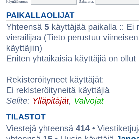
Käyttäjätunnus:
Salasana:
PAIKALLAOLIJAT
Yhteensä
5
käyttäjää paikalla :: Ei r
vierailijaa (Tieto perustuu viimeisen 
käyttäjiin)
Eniten yhtaikaisia käyttäjiä on ollut
Rekisteröityneet käyttäjät:
Ei rekisteröityneitä käyttäjiä
Selite:
Ylläpitäjät
,
Valvojat
TILASTOT
Viestejä yhteensä
414
• Viestiketj