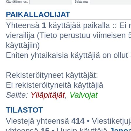
Käyttäjätunnus:
Salasana:
PAIKALLAOLIJAT
Yhteensä
1
käyttäjää paikalla :: Ei r
vierailija (Tieto perustuu viimeisen 5
käyttäjiin)
Eniten yhtaikaisia käyttäjiä on ollut
Rekisteröityneet käyttäjät:
Ei rekisteröityneitä käyttäjiä
Selite:
Ylläpitäjät
,
Valvojat
TILASTOT
Viestejä yhteensä
414
• Viestiketj