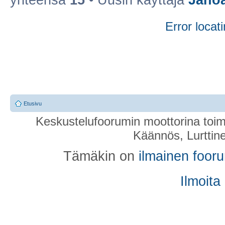
yhteensä
15
• Uusin käyttäjä
Jano
Error locati
Etusivu
Keskustelufoorumin moottorina toim
Käännös, Lurttin
Tämäkin on
ilmainen foor
Ilmoita