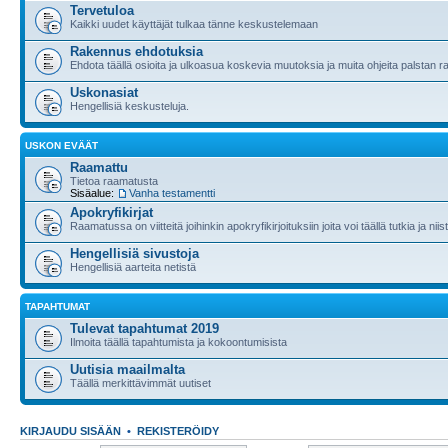
Tervetuloa
Kaikki uudet käyttäjät tulkaa tänne keskustelemaan
Rakennus ehdotuksia
Ehdota täällä osioita ja ulkoasua koskevia muutoksia ja muita ohjeita palstan 
Uskonasiat
Hengellisiä keskusteluja.
USKON EVÄÄT
Raamattu
Tietoa raamatusta
Sisäalue:
Vanha testamentti
Apokryfikirjat
Raamatussa on viitteitä joihinkin apokryfikirjoituksiin joita voi täällä tutkia ja nii
Hengellisiä sivustoja
Hengellisiä aarteita netistä
TAPAHTUMAT
Tulevat tapahtumat 2019
Ilmoita täällä tapahtumista ja kokoontumisista
Uutisia maailmalta
Täällä merkittävimmät uutiset
KIRJAUDU SISÄÄN
•
REKISTERÖIDY