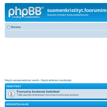
suomenkristityt.foorumi
Suomen Kristityt Keskustelufoorumi
Etusivu
Näytä vastaamattomat viestit
•
Näytä aktiiviset viestiketjut
TIEDOTTEET
Foorumia koskevat tiedotteet
Tällä alueella tiedotetaan foorumia koskevista asioista
KESKUSTELUALUE