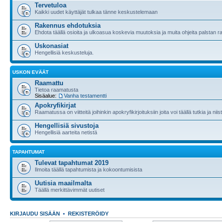
Tervetuloa
Kaikki uudet käyttäjät tulkaa tänne keskustelemaan
Rakennus ehdotuksia
Ehdota täällä osioita ja ulkoasua koskevia muutoksia ja muita ohjeita palstan 
Uskonasiat
Hengellisiä keskusteluja.
USKON EVÄÄT
Raamattu
Tietoa raamatusta
Sisäalue:
Vanha testamentti
Apokryfikirjat
Raamatussa on viitteitä joihinkin apokryfikirjoituksiin joita voi täällä tutkia ja nii
Hengellisiä sivustoja
Hengellisiä aarteita netistä
TAPAHTUMAT
Tulevat tapahtumat 2019
Ilmoita täällä tapahtumista ja kokoontumisista
Uutisia maailmalta
Täällä merkittävimmät uutiset
KIRJAUDU SISÄÄN
•
REKISTERÖIDY