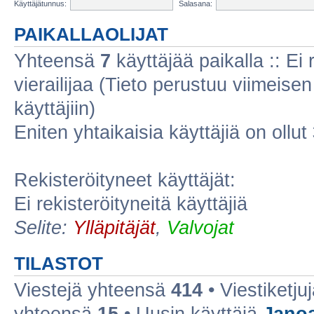
Käyttäjätunnus:
Salasana:
PAIKALLAOLIJAT
Yhteensä
7
käyttäjää paikalla :: Ei r
vierailijaa (Tieto perustuu viimeisen 
käyttäjiin)
Eniten yhtaikaisia käyttäjiä on ollut
Rekisteröityneet käyttäjät:
Ei rekisteröityneitä käyttäjiä
Selite:
Ylläpitäjät
,
Valvojat
TILASTOT
Viestejä yhteensä
414
• Viestiketj