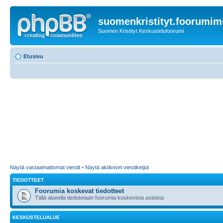
suomenkristityt.foorumi
Suomen Kristityt Keskustelufoorumi
Etusivu
Näytä vastaamattomat viestit
•
Näytä aktiiviset viestiketjut
TIEDOTTEET
Foorumia koskevat tiedotteet
Tällä alueella tiedotetaan foorumia koskevista asioista
KESKUSTELUALUE